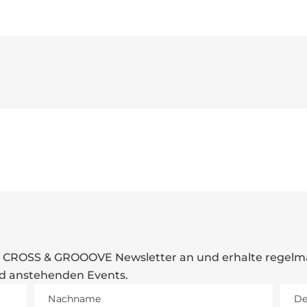
m CROSS & GROOOVE Newsletter an und erhalte regelmä
nd anstehenden Events.
Pfl
Nachname
De