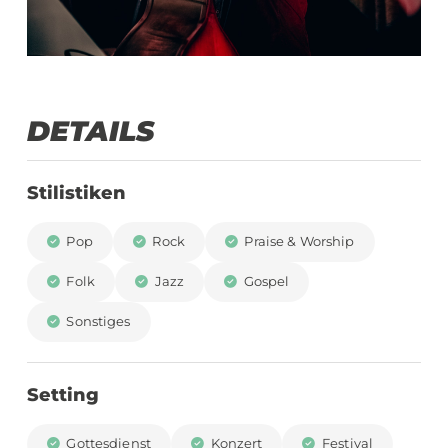
DETAILS
Stilistiken
Pop
Rock
Praise & Worship
Folk
Jazz
Gospel
Sonstiges
Setting
Gottesdienst
Konzert
Festival